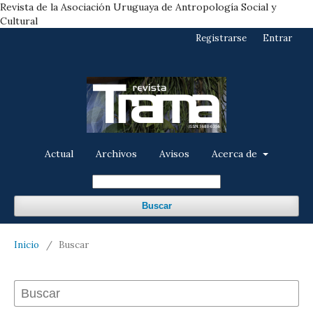
Revista de la Asociación Uruguaya de Antropología Social y
Cultural
Registrarse
Entrar
Actual
Archivos
Avisos
Acerca de
Buscar
Inicio
/
Buscar