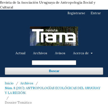
Revista de la Asociación Uruguaya de Antropología Social y
Cultural
Registrarse
Entrar
Actual
Archivos
Avisos
Acerca de
Buscar
Inicio
/
Archivos
/
Núm. 8 (2017): ANTROPOLOGÍAS ECOLÓGICAS DEL URUGUAY
Y LA REGIÓN.
/
Dossier Temático