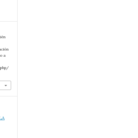
uién
ación
do a
.php/
LA