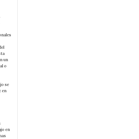
n
s
onales
del
sta
en un
al o
jo se
z en
s
ajo en
nas