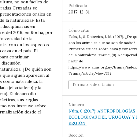
ultura, no son fáciles de
Publicado
iradas Cruzadas se
2017-12-31
 presentaciones orales en
e la naturaleza». Esta
rdisciplinarias en
Cómo citar
re del 2016, en Rocha, por
Taks, J., & Dabezies, J. M. (2017). ¿De q
niversidad de la
son los animales que no son de nadie?
entraron en los aspectos
Primeros cruces sobre caza y conserv
 caza en el país. El
de la naturaleza.
Trama
, (8). Recupera
para continuar
partir de
a discusión
https://www.auas.org.uy/trama/index
naturaleza: ¿De quién son
Trama/article/view/152
s que siguen aparecen al
s como naturaleza: la
Formatos de citación
da (el criadero) y la
za). El desarrollo
rácticas, sus reglas
Número
como nos instruye sobre
Núm. 8 (2017): ANTROPOLOGÍAS
rmalización desde el
ECOLÓGICAS DEL URUGUAY Y 
REGIÓN.
Sección