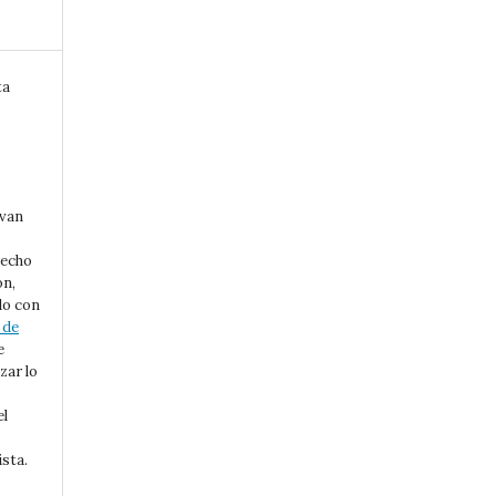
ta
rvan
recho
ón,
do con
 de
e
zar lo
el
ista.