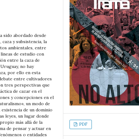
ha sido abordado desde
 caza y subsistencia, la
ctos ambientales, entre
 líneas de estudio con
ión entre la caza de
n Uruguay, no hay
za, por ello en esta
debate entre cultivadores
on tres perspectivas que
áctica de cazar en el
iones y concepciones en el
naturalismo», un modo de
a existencia de un dominio
as leyes, un lugar donde
propio más allá de la
PDF
rma de pensar y actuar en
s fenómenos o entidades