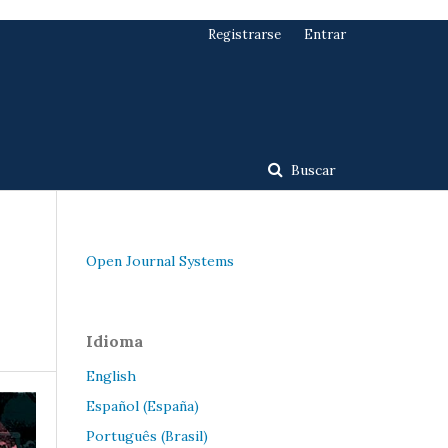
Registrarse
Entrar
Buscar
Open Journal Systems
Idioma
English
Español (España)
Português (Brasil)