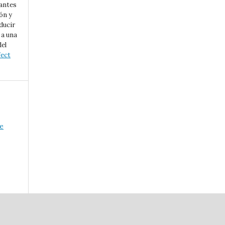
 antes
ón y
ducir
 a una
del
fect
e