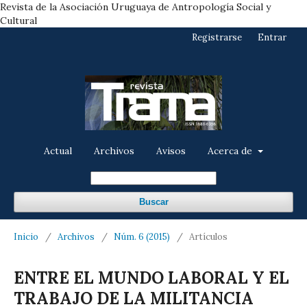
Revista de la Asociación Uruguaya de Antropología Social y
Cultural
Registrarse
Entrar
Actual
Archivos
Avisos
Acerca de
Buscar
Inicio
/
Archivos
/
Núm. 6 (2015)
/
Artículos
ENTRE EL MUNDO LABORAL Y EL
TRABAJO DE LA MILITANCIA