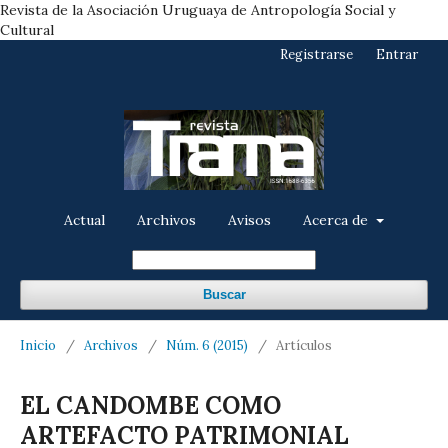
Revista de la Asociación Uruguaya de Antropología Social y
Cultural
Registrarse
Entrar
Actual
Archivos
Avisos
Acerca de
Buscar
Inicio
/
Archivos
/
Núm. 6 (2015)
/
Artículos
EL CANDOMBE COMO
ARTEFACTO PATRIMONIAL