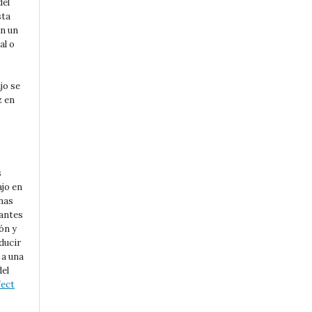
del
sta
en un
al o
jo se
z en
s
ajo en
nas
 antes
ón y
ducir
 a una
del
fect