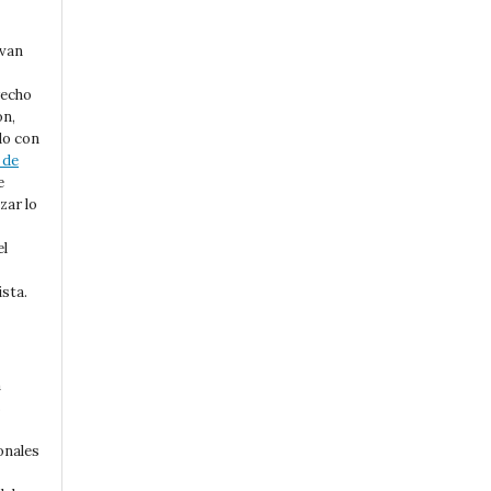
rvan
recho
ón,
do con
 de
e
zar lo
el
ista.
n
s
onales