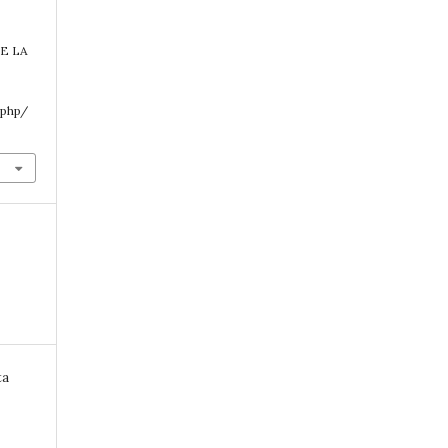
E LA
.php/
ta