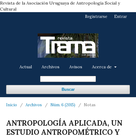
Revista de la Asociación Uruguaya de Antropología Social y
Cultural
Registrarse
Entrar
Actual
Archivos
Avisos
Acerca de
Buscar
Inicio
/
Archivos
/
Núm. 6 (2015)
/
Notas
ANTROPOLOGÍA APLICADA, UN
ESTUDIO ANTROPOMÉTRICO Y