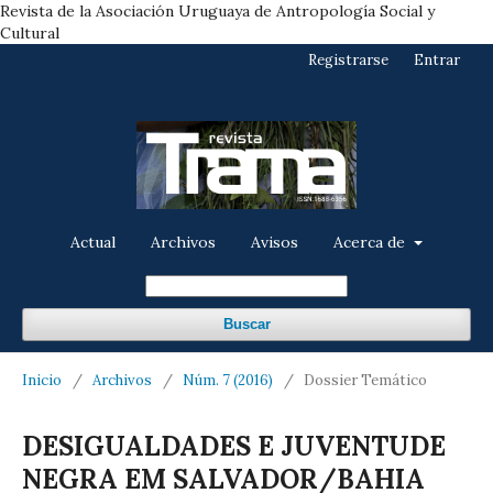
Revista de la Asociación Uruguaya de Antropología Social y
Cultural
Registrarse
Entrar
Actual
Archivos
Avisos
Acerca de
Buscar
Inicio
/
Archivos
/
Núm. 7 (2016)
/
Dossier Temático
DESIGUALDADES E JUVENTUDE
NEGRA EM SALVADOR/BAHIA