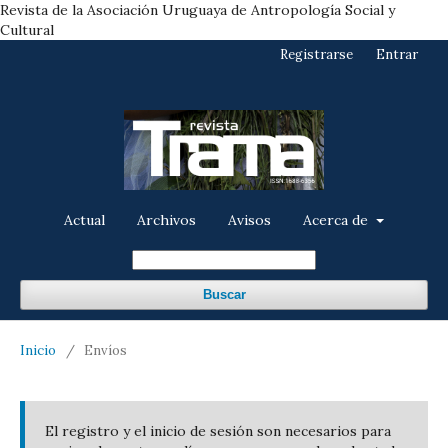
Revista de la Asociación Uruguaya de Antropología Social y
Cultural
Registrarse
Entrar
Actual
Archivos
Avisos
Acerca de
Buscar
Inicio
/
Envíos
El registro y el inicio de sesión son necesarios para