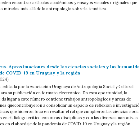
pueden encontrar artículos académicos y ensayos visuales originales que
s miradas más allá de la antropología sobre la temática.
irus. Aproximaciones desde las ciencias sociales y las humanid
 de COVID-19 en Uruguay y la región
2024)
 editada por la Asociación Uruguaya de Antropología Social y Cultural,
para su publicación en formato electrónico. En esta oportunidad, la
 da lugar a este número contiene trabajos antropológicos y áreas de
nes quecontribuyeron a consolidar un espacio de reflexión e investigaci
icas que hicieron foco en resaltar el rol que cumplieron las ciencias soci
 en el diálogo crítico con otras disciplinas y con las diversas narrativas 
es en el abordaje de la pandemia de COVID-19 en Uruguay y la región.