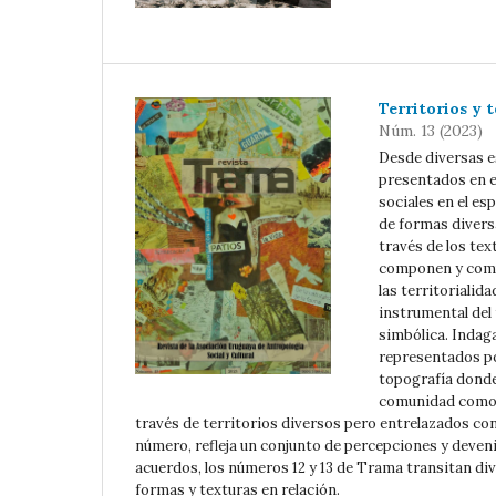
Territorios y t
Núm. 13 (2023)
Desde diversas es
presentados en e
sociales en el es
de formas diversa
través de los te
componen y comu
las territoriali
instrumental del
simbólica. Indag
representados por
topografía donde
comunidad como c
través de territorios diversos pero entrelazados co
número, refleja un conjunto de percepciones y deveni
acuerdos, los números 12 y 13 de Trama transitan div
formas y texturas en relación.