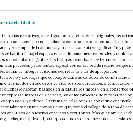
territorialidades"
trategias narrativas, investigaciones y reflexiones originales, los artícu
ste dossier temático nos hablan de cómo son experimentadas las relaci
pacio y el tiempo, de la dinámica y articulación entre significación y poder
s de habitar (o no) el espacio en sus dimensiones temporales y simbólica
xtos o mediante fotografías, los trabajos reunidos en este número aborda
nican procesos y momentos específicos en esa red de relaciones que s
dades humanas. Integran visiones sobre las formas de apropiación
 territorio y abordajes que corresponden a su carácter de construcción
an en los modos en que estos territorios son percibidos, interpretados y
 quienes lo habitan, basados en la cultura, los mitos y en la construcció
 se expresan marcas de alteridad, así como procesos de reconstrucción
uerpo social y político. La trama de relaciones se construye en vínculo,
nceptualmente en una composición que, como el collage de la tapa de est
res analíticos de nuestros entornos y territorios. Más que partir o arrib
ergencias, multiplicidad, superposiciones y entrecruzamientos, colores,