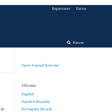
Registrarse
Entrar
Buscar
Open Journal Systems
Idioma
English
Español (España)
Português (Brasil)
 de