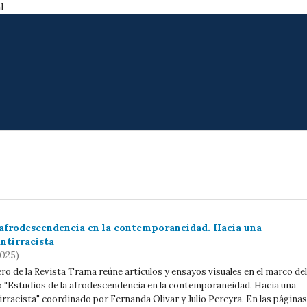
l
 afrodescendencia en la contemporaneidad. Hacia una
ntirracista
2025)
o de la Revista Trama reúne artículos y ensayos visuales en el marco del
 "Estudios de la afrodescendencia en la contemporaneidad. Hacia una
rracista" coordinado por Fernanda Olivar y Julio Pereyra. En las páginas