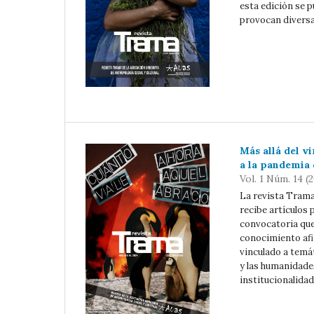
esta edición se 
provocan diversa
Más allá del v
a la pandemia
Vol. 1 Núm. 14 (
La revista Trama,
recibe artículos 
convocatoria que
conocimiento afi
vinculado a temát
y las humanidades
institucionalidad