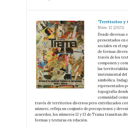
"Territorios y 
Núm. 12 (2021)
Desde diversas es
presentados en e
sociales en el es
de formas diversa
través de los te
componen y comu
las territoriali
instrumental del
simbólica. Indag
representados por
topografía donde
comunidad como c
través de territorios diversos pero entrelazados co
número, refleja un conjunto de percepciones y deveni
acuerdos, los números 12 y 13 de Trama transitan div
formas y texturas en relación.