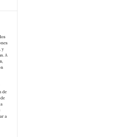
los
ones
, y
s. A
n,
on
n de
 de
 a
e
ar a