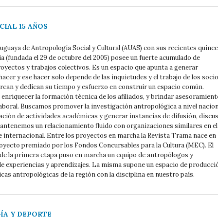
CIAL 15 AÑOS
uguaya de Antropología Social y Cultural (AUAS) con sus recientes quince
a (fundada el 29 de octubre del 2005) posee un fuerte acumulado de
royectos y trabajos colectivos. Es un espacio que apunta a generar
hacer y ese hacer solo depende de las inquietudes y el trabajo de los socio
ercan y dedican su tiempo y esfuerzo en construir un espacio común.
enriquecer la formación técnica de los afiliados, y brindar asesoramient
 laboral. Buscamos promover la investigación antropológica a nivel nacion
zación de actividades académicas y generar instancias de difusión, discu
antenemos un relacionamiento fluido con organizaciones similares en el
e internacional. Entre los proyectos en marcha la Revista Trama nace en
yecto premiado por los Fondos Concursables para la Cultura (MEC). El
l de la primera etapa puso en marcha un equipo de antropólogos y
de experiencias y aprendizajes. La misma supone un espacio de producci
cas antropológicas de la región con la disciplina en nuestro país.
A Y DEPORTE