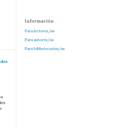
Información
Para lectores/as
Para autores/as
Para bibliotecarios/as
ades
ón
ales
e