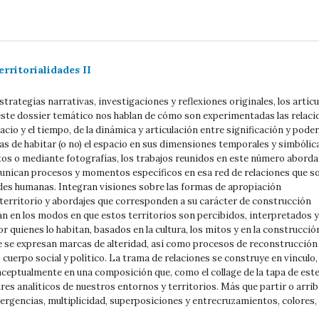
erritorialidades II
trategias narrativas, investigaciones y reflexiones originales, los artícu
ste dossier temático nos hablan de cómo son experimentadas las relaci
pacio y el tiempo, de la dinámica y articulación entre significación y poder
s de habitar (o no) el espacio en sus dimensiones temporales y simbólica
xtos o mediante fotografías, los trabajos reunidos en este número aborda
nican procesos y momentos específicos en esa red de relaciones que s
dades humanas. Integran visiones sobre las formas de apropiación
 territorio y abordajes que corresponden a su carácter de construcción
an en los modos en que estos territorios son percibidos, interpretados y
 quienes lo habitan, basados en la cultura, los mitos y en la construcció
 se expresan marcas de alteridad, así como procesos de reconstrucción
uerpo social y político. La trama de relaciones se construye en vínculo,
nceptualmente en una composición que, como el collage de la tapa de est
res analíticos de nuestros entornos y territorios. Más que partir o arrib
ergencias, multiplicidad, superposiciones y entrecruzamientos, colores,