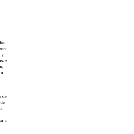
los
ones
, y
s. A
n,
on
n de
 de
 a
e
ar a