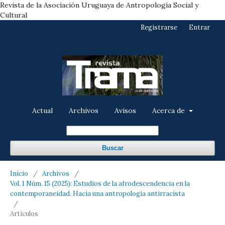
Revista de la Asociación Uruguaya de Antropología Social y
Cultural
Registrarse
Entrar
Actual
Archivos
Avisos
Acerca de
Buscar
Inicio
/
Archivos
/
Vol. 1 Núm. 15 (2025): Estudios de la afrodescendencia en la
contemporaneidad. Hacia una antropología antirracista
/
Artículos