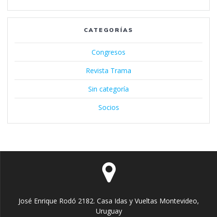
CATEGORÍAS
Congresos
Revista Trama
Sin categoría
Socios
José Enrique Rodó 2182. Casa Idas y Vueltas Montevideo,
Uruguay