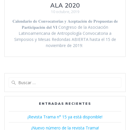
ALA 2020
10 octubre, 2019
𝐂𝐚𝐥𝐞𝐧𝐝𝐚𝐫𝐢𝐨 𝐝𝐞 𝐂𝐨𝐧𝐯𝐨𝐜𝐚𝐭𝐨𝐫𝐢𝐚𝐬 𝐲 𝐀𝐜𝐞𝐩𝐭𝐚𝐜𝐢𝐨́𝐧 𝐝𝐞 𝐏𝐫𝐨𝐩𝐮𝐞𝐬𝐭𝐚𝐬 𝐝𝐞
𝐏𝐚𝐫𝐭𝐢𝐜𝐢𝐩𝐚𝐜𝐢𝐨́𝐧 𝐝𝐞𝐥 𝐕𝐈 Congreso de la Asociación
Latinoamericana de Antropología Convocatoria a
Simposios y Mesas Redondas ABIERTA hasta el 15 de
noviembre de 2019:
Buscar:
ENTRADAS RECIENTES
¡Revista Trama n° 15 ya está disponible!
¡Nuevo número de la revista Trama!