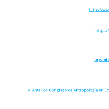
https://ww
https:
organi
Navegación
Entrada
Anterior:
Congreso de Antropología en C
anterior:
de